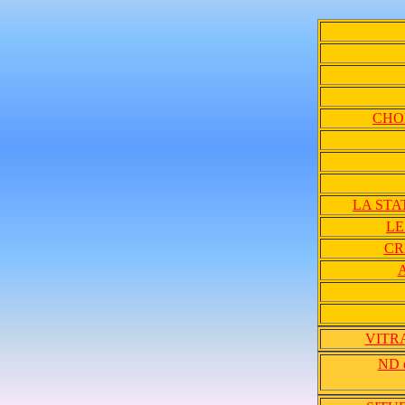
CHO
LA STA
LE
CR
VITR
ND d