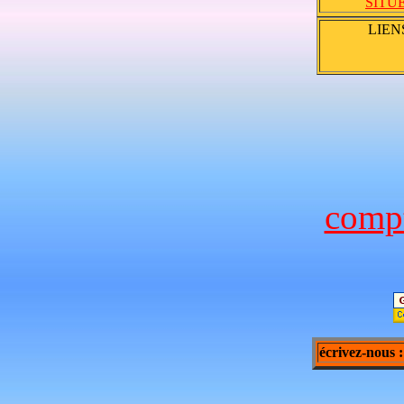
SITU
LIEN
compt
écrivez-nous 